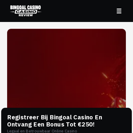
Registreer Bij Bingoal Casino En
Ontvang Een Bonus Tot €250!
Legaal en Betrouwbaar Online Casino