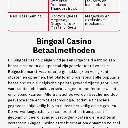
Immortal
jackpots en
Romance,
klassiekers
Thunderstruck
Red Tiger Gaming
Gonzo’s Quest
Megaways en
Megaways,
exclusieve
Dragon’s Luck,
mechanics
Mystery Reels
Bingoal Casino
Betaalmethoden
Bij Bingoal Casino België vind je een uitgebreid aanbod aan
betaalmethoden die speciaal zijn geselecteerd voor de
Belgische markt, waardoor je gemakkelijk en veilig kunt
storten en opnemen. Het platform ondersteunt alle populaire
betaalopties die Belgische spelers gewend zijn te gebruiken,
van traditionele bankoverschrijvingen tot moderne e-wallets
en prepaid kaarten. Alle transacties worden beschermd door
geavanceerde encryptietechnologie, zodat je financiële
gegevens altijd veilig blijven tijdens het veilig online gokken.
De verwerkingstijden zijn competitief en transparant
gecommuniceerd, zonder verborgen kosten die je achteraf
verrassen. Bingoal Casino streeft ernaar om opnames zo snel