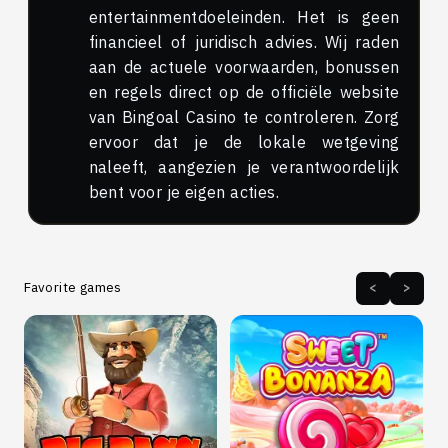
entertainmentdoeleinden. Het is geen
financieel of juridisch advies. Wij raden
aan de actuele voorwaarden, bonussen
en regels direct op de officiële website
van Bingoal Casino te controleren. Zorg
ervoor dat je de lokale wetgeving
naleeft, aangezien je verantwoordelijk
bent voor je eigen acties.
Favorite games
<
>