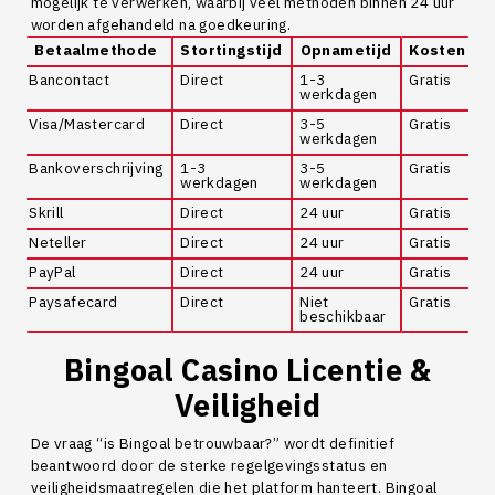
mogelijk te verwerken, waarbij veel methoden binnen 24 uur
worden afgehandeld na goedkeuring.
Betaalmethode
Stortingstijd
Opnametijd
Kosten
Bancontact
Direct
1-3
Gratis
werkdagen
Visa/Mastercard
Direct
3-5
Gratis
werkdagen
Bankoverschrijving
1-3
3-5
Gratis
werkdagen
werkdagen
Skrill
Direct
24 uur
Gratis
Neteller
Direct
24 uur
Gratis
PayPal
Direct
24 uur
Gratis
Paysafecard
Direct
Niet
Gratis
beschikbaar
Bingoal Casino Licentie &
Veiligheid
De vraag “is Bingoal betrouwbaar?” wordt definitief
beantwoord door de sterke regelgevingsstatus en
veiligheidsmaatregelen die het platform hanteert. Bingoal