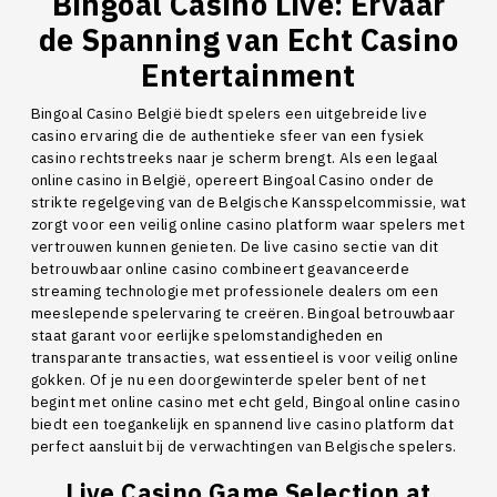
Bingoal Casino Live: Ervaar
de Spanning van Echt Casino
Entertainment
Bingoal Casino België biedt spelers een uitgebreide live
casino ervaring die de authentieke sfeer van een fysiek
casino rechtstreeks naar je scherm brengt. Als een legaal
online casino in België, opereert Bingoal Casino onder de
strikte regelgeving van de Belgische Kansspelcommissie, wat
zorgt voor een veilig online casino platform waar spelers met
vertrouwen kunnen genieten. De live casino sectie van dit
betrouwbaar online casino combineert geavanceerde
streaming technologie met professionele dealers om een
meeslepende spelervaring te creëren. Bingoal betrouwbaar
staat garant voor eerlijke spelomstandigheden en
transparante transacties, wat essentieel is voor veilig online
gokken. Of je nu een doorgewinterde speler bent of net
begint met online casino met echt geld, Bingoal online casino
biedt een toegankelijk en spannend live casino platform dat
perfect aansluit bij de verwachtingen van Belgische spelers.
Live Casino Game Selection at