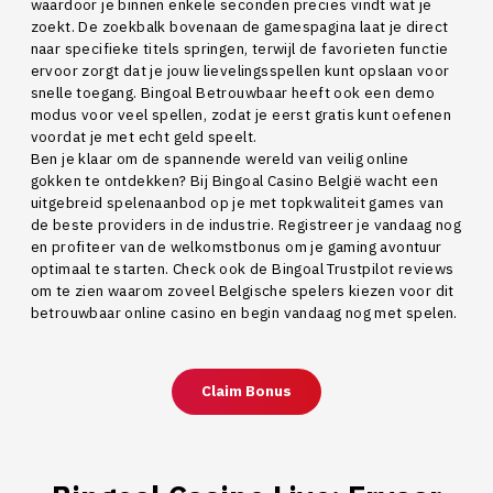
waardoor je binnen enkele seconden precies vindt wat je
zoekt. De zoekbalk bovenaan de gamespagina laat je direct
naar specifieke titels springen, terwijl de favorieten functie
ervoor zorgt dat je jouw lievelingsspellen kunt opslaan voor
snelle toegang. Bingoal Betrouwbaar heeft ook een demo
modus voor veel spellen, zodat je eerst gratis kunt oefenen
voordat je met echt geld speelt.
Ben je klaar om de spannende wereld van veilig online
gokken te ontdekken? Bij Bingoal Casino België wacht een
uitgebreid spelenaanbod op je met topkwaliteit games van
de beste providers in de industrie. Registreer je vandaag nog
en profiteer van de welkomstbonus om je gaming avontuur
optimaal te starten. Check ook de Bingoal Trustpilot reviews
om te zien waarom zoveel Belgische spelers kiezen voor dit
betrouwbaar online casino en begin vandaag nog met spelen.
Claim Bonus