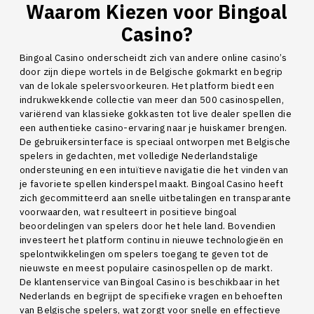
Waarom Kiezen voor Bingoal
Casino?
Bingoal Casino onderscheidt zich van andere online casino’s
door zijn diepe wortels in de Belgische gokmarkt en begrip
van de lokale spelersvoorkeuren. Het platform biedt een
indrukwekkende collectie van meer dan 500 casinospellen,
variërend van klassieke gokkasten tot live dealer spellen die
een authentieke casino-ervaring naar je huiskamer brengen.
De gebruikersinterface is speciaal ontworpen met Belgische
spelers in gedachten, met volledige Nederlandstalige
ondersteuning en een intuïtieve navigatie die het vinden van
je favoriete spellen kinderspel maakt. Bingoal Casino heeft
zich gecommitteerd aan snelle uitbetalingen en transparante
voorwaarden, wat resulteert in positieve bingoal
beoordelingen van spelers door het hele land. Bovendien
investeert het platform continu in nieuwe technologieën en
spelontwikkelingen om spelers toegang te geven tot de
nieuwste en meest populaire casinospellen op de markt.
De klantenservice van Bingoal Casino is beschikbaar in het
Nederlands en begrijpt de specifieke vragen en behoeften
van Belgische spelers, wat zorgt voor snelle en effectieve