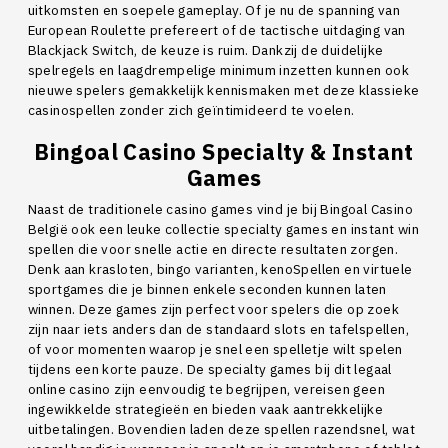
uitkomsten en soepele gameplay. Of je nu de spanning van
European Roulette prefereert of de tactische uitdaging van
Blackjack Switch, de keuze is ruim. Dankzij de duidelijke
spelregels en laagdrempelige minimum inzetten kunnen ook
nieuwe spelers gemakkelijk kennismaken met deze klassieke
casinospellen zonder zich geïntimideerd te voelen.
Bingoal Casino Specialty & Instant
Games
Naast de traditionele casino games vind je bij Bingoal Casino
België ook een leuke collectie specialty games en instant win
spellen die voor snelle actie en directe resultaten zorgen.
Denk aan krasloten, bingo varianten, kenoSpellen en virtuele
sportgames die je binnen enkele seconden kunnen laten
winnen. Deze games zijn perfect voor spelers die op zoek
zijn naar iets anders dan de standaard slots en tafelspellen,
of voor momenten waarop je snel een spelletje wilt spelen
tijdens een korte pauze. De specialty games bij dit legaal
online casino zijn eenvoudig te begrijpen, vereisen geen
ingewikkelde strategieën en bieden vaak aantrekkelijke
uitbetalingen. Bovendien laden deze spellen razendsnel, wat