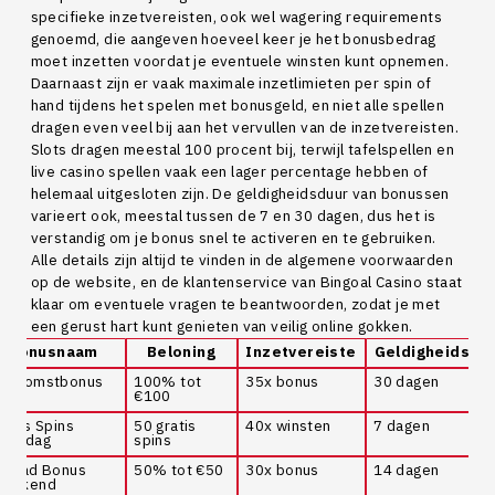
specifieke inzetvereisten, ook wel wagering requirements
genoemd, die aangeven hoeveel keer je het bonusbedrag
moet inzetten voordat je eventuele winsten kunt opnemen.
Daarnaast zijn er vaak maximale inzetlimieten per spin of
hand tijdens het spelen met bonusgeld, en niet alle spellen
dragen even veel bij aan het vervullen van de inzetvereisten.
Slots dragen meestal 100 procent bij, terwijl tafelspellen en
live casino spellen vaak een lager percentage hebben of
helemaal uitgesloten zijn. De geldigheidsduur van bonussen
varieert ook, meestal tussen de 7 en 30 dagen, dus het is
verstandig om je bonus snel te activeren en te gebruiken.
Alle details zijn altijd te vinden in de algemene voorwaarden
op de website, en de klantenservice van Bingoal Casino staat
klaar om eventuele vragen te beantwoorden, zodat je met
een gerust hart kunt genieten van veilig online gokken.
Bonusnaam
Beloning
Inzetvereiste
Geldigheidsdu
elkomstbonus
100% tot
35x bonus
30 dagen
€100
ratis Spins
50 gratis
40x winsten
7 dagen
aandag
spins
eload Bonus
50% tot €50
30x bonus
14 dagen
eekend