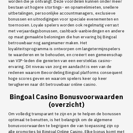
worden die je ontvangt. Deze voordelen kunnen onder meer
bestaan uit hogere stortings- en opnamelimieten, snellere
uitbetalingen, persoonlijke accountmanagers, exclusieve
bonussen en uitnodigingen voor speciale evenementen en
toernooien. Loyale spelers worden ook regelmatig verrast
met verjaardagsbonussen, cashback-aanbiedingen en andere
op maat gemaakte beloningen die hun ervaring bij Bingoal
betrouwbaar nog aangenamer maken. Het
loyaliteitsprogramma is ontworpen om langetermijnspelers
te waarderen en te behouden, en creëert een gemeenschap
van VIP-leden die genieten van een eersteklas casino-
ervaring. Dit niveau van zorg en aandacht is een van de
redenen waarom Beoordeling Bingoal platforms consequent
hoge scores geven en waarom spelers keer op keer
terugkeren naar dit betrouwbaar online casino.
Bingoal Casino Bonusvoorwaarden
(overzicht)
Om volledig transparant te zijn en je te helpen de bonussen
optimaal te benutten, is het belangrijk om de algemene
bonusvoorwaarden te begrijpen die van toepassing zijn op
alle promoties bij Bingoal Online Casino. Elke bonus komt met