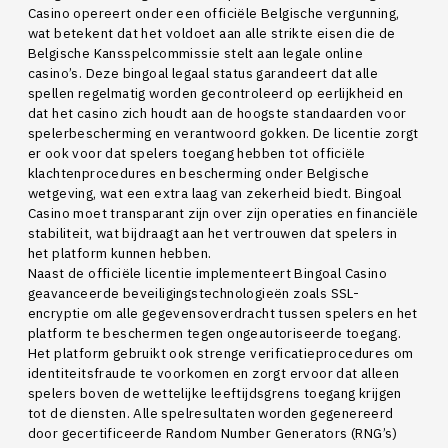
Casino opereert onder een officiële Belgische vergunning,
wat betekent dat het voldoet aan alle strikte eisen die de
Belgische Kansspelcommissie stelt aan legale online
casino’s. Deze bingoal legaal status garandeert dat alle
spellen regelmatig worden gecontroleerd op eerlijkheid en
dat het casino zich houdt aan de hoogste standaarden voor
spelerbescherming en verantwoord gokken. De licentie zorgt
er ook voor dat spelers toegang hebben tot officiële
klachtenprocedures en bescherming onder Belgische
wetgeving, wat een extra laag van zekerheid biedt. Bingoal
Casino moet transparant zijn over zijn operaties en financiële
stabiliteit, wat bijdraagt aan het vertrouwen dat spelers in
het platform kunnen hebben.
Naast de officiële licentie implementeert Bingoal Casino
geavanceerde beveiligingstechnologieën zoals SSL-
encryptie om alle gegevensoverdracht tussen spelers en het
platform te beschermen tegen ongeautoriseerde toegang.
Het platform gebruikt ook strenge verificatieprocedures om
identiteitsfraude te voorkomen en zorgt ervoor dat alleen
spelers boven de wettelijke leeftijdsgrens toegang krijgen
tot de diensten. Alle spelresultaten worden gegenereerd
door gecertificeerde Random Number Generators (RNG’s)