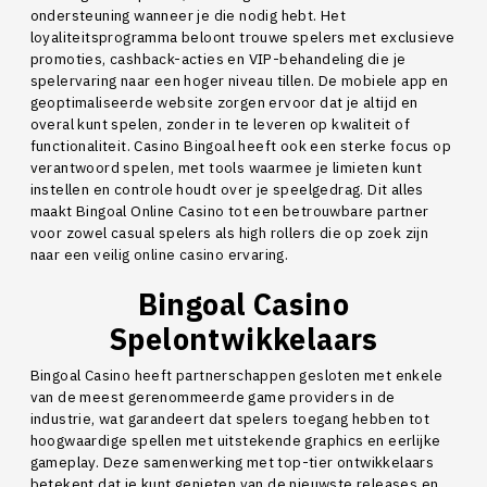
ondersteuning wanneer je die nodig hebt. Het
loyaliteitsprogramma beloont trouwe spelers met exclusieve
promoties, cashback-acties en VIP-behandeling die je
spelervaring naar een hoger niveau tillen. De mobiele app en
geoptimaliseerde website zorgen ervoor dat je altijd en
overal kunt spelen, zonder in te leveren op kwaliteit of
functionaliteit. Casino Bingoal heeft ook een sterke focus op
verantwoord spelen, met tools waarmee je limieten kunt
instellen en controle houdt over je speelgedrag. Dit alles
maakt Bingoal Online Casino tot een betrouwbare partner
voor zowel casual spelers als high rollers die op zoek zijn
naar een veilig online casino ervaring.
Bingoal Casino
Spelontwikkelaars
Bingoal Casino heeft partnerschappen gesloten met enkele
van de meest gerenommeerde game providers in de
industrie, wat garandeert dat spelers toegang hebben tot
hoogwaardige spellen met uitstekende graphics en eerlijke
gameplay. Deze samenwerking met top-tier ontwikkelaars
betekent dat je kunt genieten van de nieuwste releases en