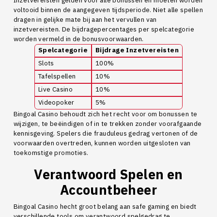
Inzetvereisten gelden voor alle bonussen en moeten worden
voltooid binnen de aangegeven tijdsperiode. Niet alle spellen
dragen in gelijke mate bij aan het vervullen van
inzetvereisten. De bijdragepercentages per spelcategorie
worden vermeld in de bonusvoorwaarden.
Spelcategorie
Bijdrage Inzetvereisten
Slots
100%
Tafelspellen
10%
Live Casino
10%
Videopoker
5%
Bingoal Casino behoudt zich het recht voor om bonussen te
wijzigen, te beëindigen of in te trekken zonder voorafgaande
kennisgeving. Spelers die frauduleus gedrag vertonen of de
voorwaarden overtreden, kunnen worden uitgesloten van
toekomstige promoties.
Verantwoord Spelen en
Accountbeheer
Bingoal Casino hecht groot belang aan safe gaming en biedt
verschillende tools om verantwoord spelgedrag te